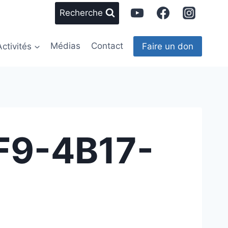
Recherche
Activités
Médias
Contact
Faire un don
F9-4B17-